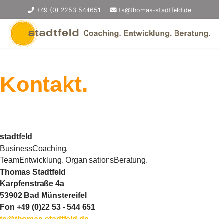
+49 (0) 2253 544651
ts@thomas-stadtfeld.de
Kontakt.
stadtfeld
BusinessCoaching.
TeamEntwicklung. OrganisationsBeratung.
Thomas Stadtfeld
Karpfenstraße 4a
53902 Bad Münstereifel
Fon +49 (0)22 53 - 544 651
ts@thomas-stadtfeld.de